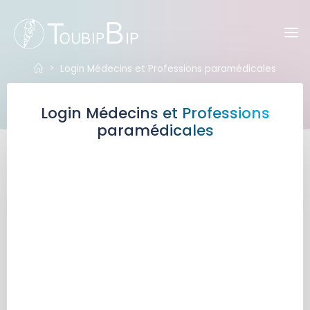
Skip
to
Toubipbip
content
Home
Login Médecins et Professions paramédicales
Login Médecins et Professions
paramédicales